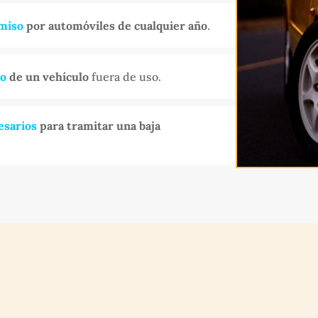
miso
por automóviles de cualquier año
.
do
de un vehículo
fuera de uso.
esarios
para tramitar una baja