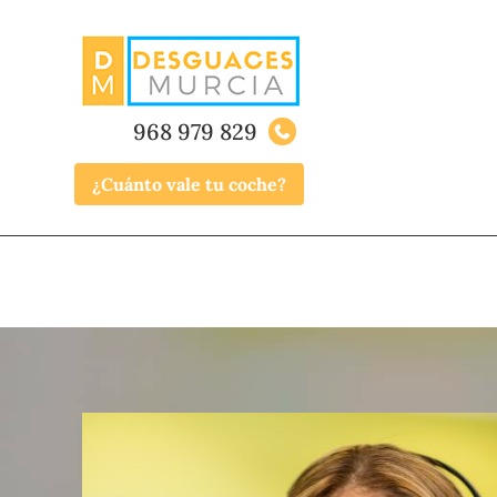
968 979 829
¿Cuánto vale tu coche?