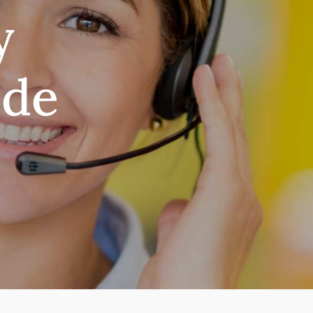
y
 de