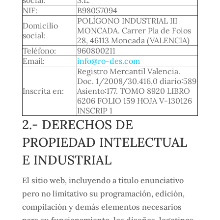
NIF:
B98057094
POLÍGONO INDUSTRIAL III
Domicilio
MONCADA. Carrer Pla de Foios
social:
28, 46113 Moncada (VALENCIA)
Teléfono:
960800211
Email:
info@ro-des.com
Registro Mercantil Valencia.
Doc. 1/2008/30.416,0 diario:589
Inscrita en:
Asiento:177. TOMO 8920 LIBRO
6206 FOLIO 159 HOJA V-130126
INSCRIP 1
2.- DERECHOS DE
PROPIEDAD INTELECTUAL
E INDUSTRIAL
El sitio web, incluyendo a título enunciativo
pero no limitativo su programación, edición,
compilación y demás elementos necesarios
para su funcionamiento, los diseños, logotipos,