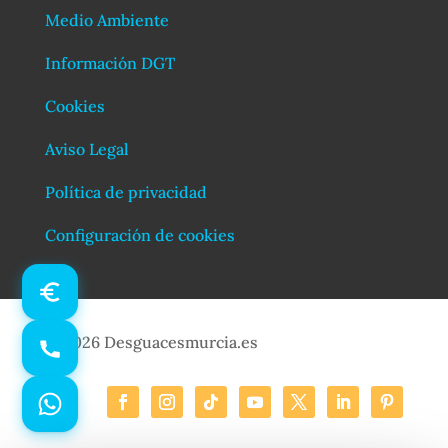
Medio Ambiente
Información DGT
Cookies
Aviso Legal
Política de privacidad
Configuración de cookies
© 2026 Desguacesmurcia.es